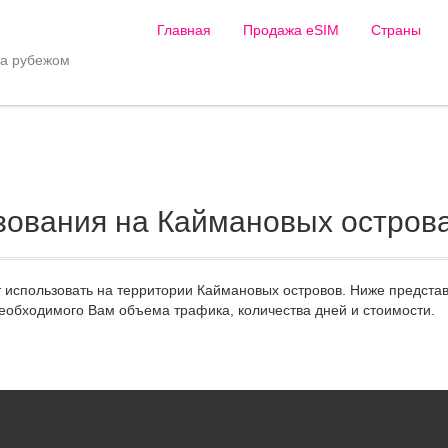
Главная
Продажа eSIM
Страны
за рубежом
зования на Каймановых остров
т использовать на территории Каймановых островов. Ниже предста
еобходимого Вам объема трафика, количества дней и стоимости.