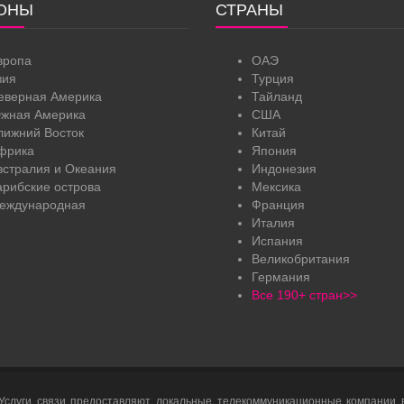
ОНЫ
СТРАНЫ
вропа
ОАЭ
зия
Турция
еверная Америка
Тайланд
жная Америка
США
лижний Восток
Китай
фрика
Япония
встралия и Океания
Индонезия
арибские острова
Мексика
еждународная
Франция
Италия
Испания
Великобритания
Германия
Все 190+ стран>>
слуги связи предоставляют локальные телекоммуникационные компании в