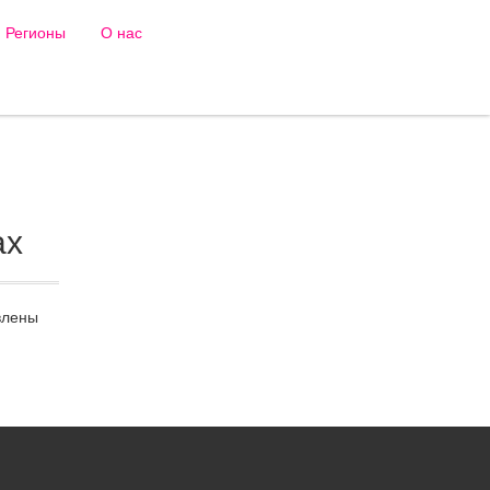
Регионы
О нас
ах
влены