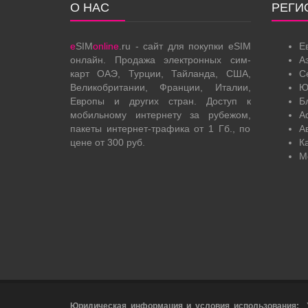
О НАС
РЕГИ
e
SIM
online
.ru - сайт для покупки eSIM
Е
онлайн. Продажа электронных сим-
А
карт ОАЭ, Турции, Тайланда, США,
С
Великобритании, Франции, Италии,
Ю
Европы и других стран. Доступ к
Б
мобильному интернету за рубежом,
А
пакеты интернет-трафика от 1 Гб., по
А
цене от 300 руб.
К
М
Юридическая информация и условия использования:
У