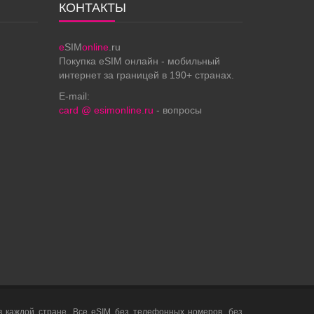
КОНТАКТЫ
e
SIM
online
.ru
Покупка eSIM онлайн - мобильный
интернет за границей в 190+ странах.
E-mail:
card @ esimonline.ru
- вопросы
 каждой стране. Все eSIM без телефонных номеров, без